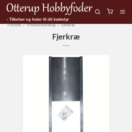
Forside
/
Produktkatalog
/
Fjerkræ
Fjerkræ