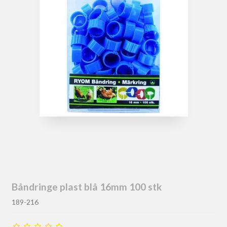
Båndringe plast blå 16mm 100 stk
189-216