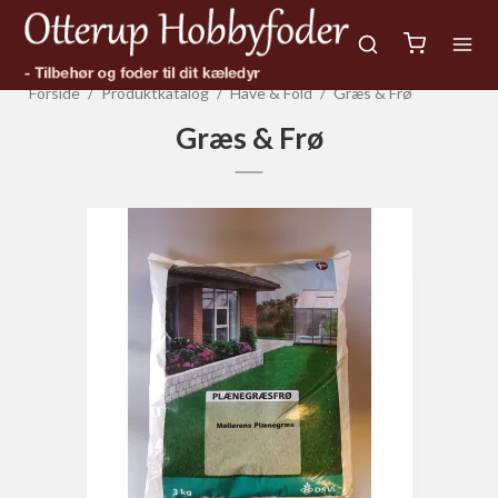
Forside
/
Produktkatalog
/
Have & Fold
/
Græs & Frø
Græs & Frø