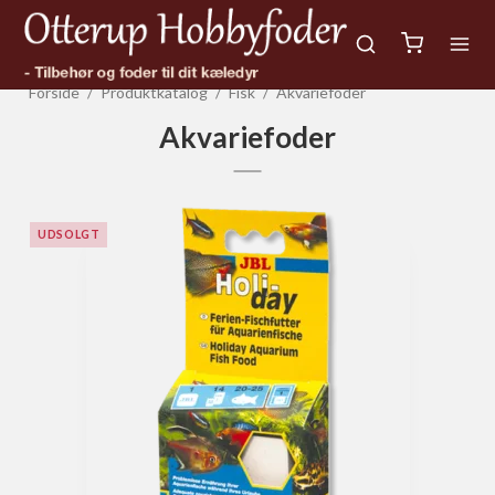
Forside
/
Produktkatalog
/
Fisk
/
Akvariefoder
Akvariefoder
UDSOLGT