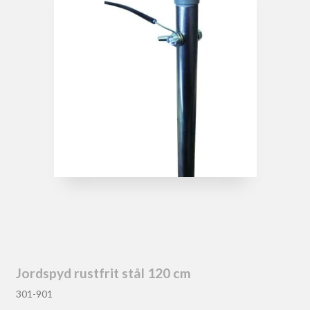
Jordspyd rustfrit stål 120 cm
301-901