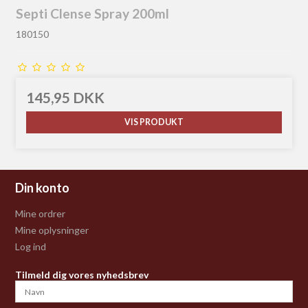
Septi Clense Spray 200ml
180150
145,95 DKK
VIS PRODUKT
Din konto
Mine ordrer
Mine oplysninger
Log ind
Tilmeld dig vores nyhedsbrev