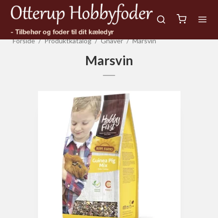
Forside
/
Produktkatalog
/
Gnaver
/
Marsvin
Marsvin