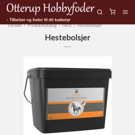
Forside
/
Produktkatalog
/
Hest
/
Hestebolsjer
Hestebolsjer