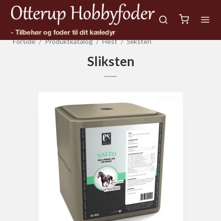
Forside
/
Produktkatalog
/
Hest
/
Sliksten
Sliksten