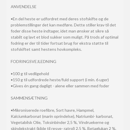
ANVENDELSE
•En del heste er udfordret med deres stofskifte og de
problemstillinger det kan medføre. Dette stiller krav til det
foder disse heste indtager, idet man ønsker at sikre så
stabilt og lavt et blod sukker som muligt. På trods af optimal
fodring er der til tider fortsat brug for ekstra støtte til
stofskiftet samt hestens hovkompleks.
FODRINGSVEJLEDNING
•100 g til vedligehold
•150 g til udfordrede heste/fuld support (i min. 6 uger)
•Gives én gang dagligt - alene eller sammen med foder
SAMMENSÆTNING
•Mikroniserede roefibre, Sort havre, Hampmel,
Kalciumkarbonat (marin oprindelse), Natriumbi- karbonat,
Vegetabilsk Olie, Toksinbinder 2,5 %, Vindruekerne og
skindekstrakt (kilde til resve- ratrol) 2,5 %, Betaglukan 2 %,