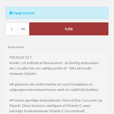
Vælg Variant
stk.
KØB
Beskrivelse
PRODUKTET
•Unikt i sit indhold af Resveratrol - en kraftig antioxidant
der i studier har vist særlig positiv ef - fekt på insulin
niveauet i blodet.
•ß-glukaner der understøtter en sund fordøjelse, et
velgungerende immunforsvar samt et stabilt blodsukker.
•Potente gavnlige antioxidanter i form af bl.a. Curcumin og
Piperin. Disse boostes yderligere af Vitamin C samt
naturligt forekommende Vitamin E (tocotrienol).