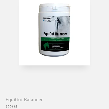
EquiGut Balancer
120665