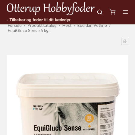
Forside
/
Produktkatalog
/
Hest
/
Equidan Vetline
/
EquiGluco Sense 5 kg.