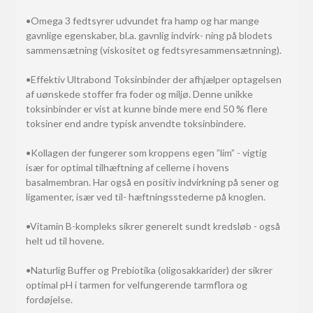
•Omega 3 fedtsyrer udvundet fra hamp og har mange
gavnlige egenskaber, bl.a. gavnlig indvirk- ning på blodets
sammensætning (viskositet og fedtsyresammensætnning).
•Effektiv Ultrabond Toksinbinder der afhjælper optagelsen
af uønskede stoffer fra foder og miljø. Denne unikke
toksinbinder er vist at kunne binde mere end 50 % flere
toksiner end andre typisk anvendte toksinbindere.
•Kollagen der fungerer som kroppens egen ”lim” - vigtig
især for optimal tilhæftning af cellerne i hovens
basalmembran. Har også en positiv indvirkning på sener og
ligamenter, især ved til- hæftningsstederne på knoglen.
•Vitamin B-kompleks sikrer generelt sundt kredsløb - også
helt ud til hovene.
•Naturlig Buffer og Prebiotika (oligosakkarider) der sikrer
optimal pH i tarmen for velfungerende tarmflora og
fordøjelse.