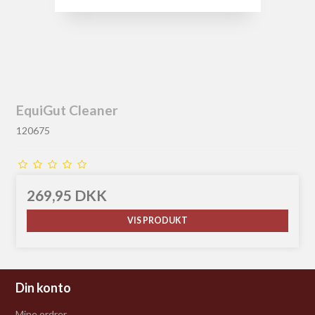
EquiGut Cleaner
120675
269,95 DKK
VIS PRODUKT
Din konto
Mine ordrer